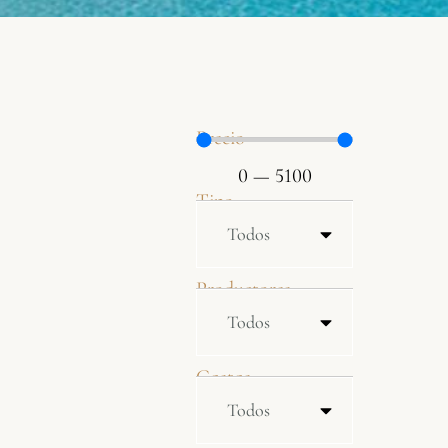
Precio
0
—
5100
Tipo
Productores
Castas