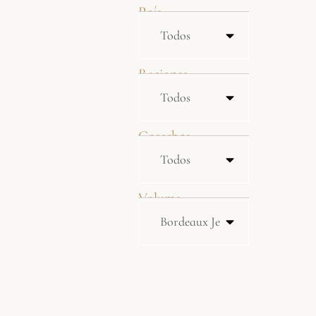
País
Regiones
Cosechas
Volume