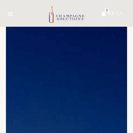
0
ES
EN