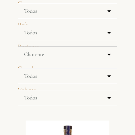
Castas
País
Regiones
Cosechas
Volume