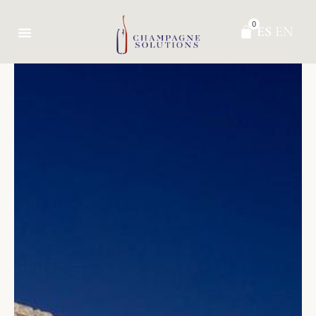
0
ES
EN