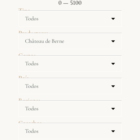
0
—
5100
Tipo
Productores
Castas
País
Regiones
Cosechas