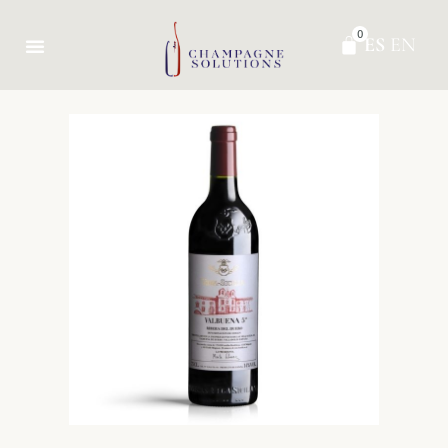
0
ES
EN