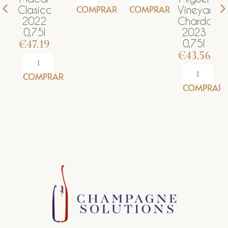
COMPRAR
COMPRAR
COM
asico
Vineyard
022
Chardonnay
,75l
2023
47.19
0,75l
€
43.56
OMPRAR
COMPRAR