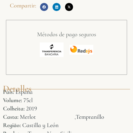
Compartir:
Métodos de pago seguros
Detalles
País:
España
Volume:
75cl
Colheita:
2019
Casta:
Merlot
,
Tempranillo
Região:
Castilla y León