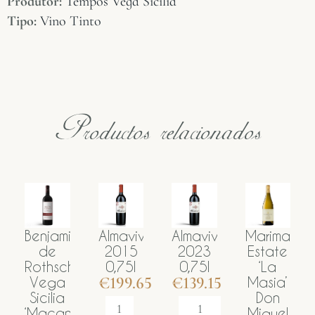
Produtor:
Tempos Vega Sicilia
Tipo:
Vino Tinto
Productos relacionados
njamin
Almaviva
Almaviva
Marimar
Almav
de
2015
2023
Estate
201
thschild
0,75l
0,75l
‘La
0,75l
€
199.65
€
139.15
€
199
ega
Masia’
cilia
Don
acan’
Miguel