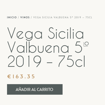
INICIO
/
VINOS
/ VEGA SICILIA VALBUENA 5º 2019 – 75CL
Vega Sicilia
Valbuena 5º
2019 – 75cl
€
163.35
AÑADIR AL CARRITO