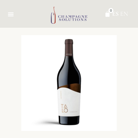
0
ES
EN