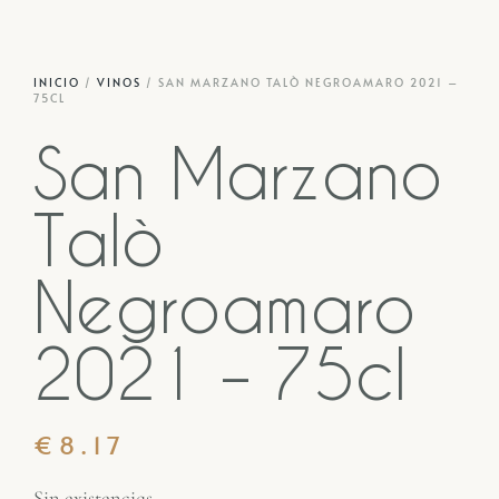
INICIO
/
VINOS
/ SAN MARZANO TALÒ NEGROAMARO 2021 –
75CL
San Marzano
Talò
Negroamaro
2021 – 75cl
€
8.17
Sin existencias