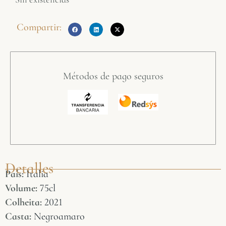
Compartir:
Métodos de pago seguros
Detalles
País:
Italia
Volume:
75cl
Colheita:
2021
Casta:
Negroamaro