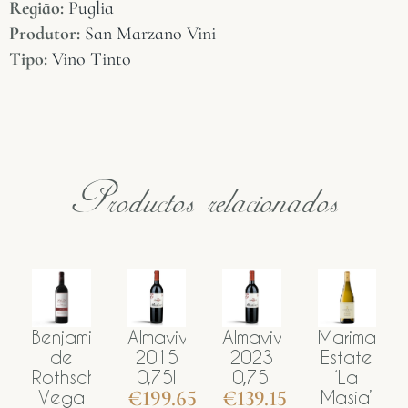
Região:
Puglia
Produtor:
San Marzano Vini
Tipo:
Vino Tinto
Productos relacionados
Benjamin
Almaviva
Almaviva
Marimar
Alm
de
2015
2023
Estate
20
Rothschild
0,75l
0,75l
‘La
0,
€
199.65
€
139.15
€
1
Vega
Masia’