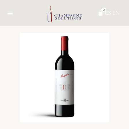
0
ES
EN