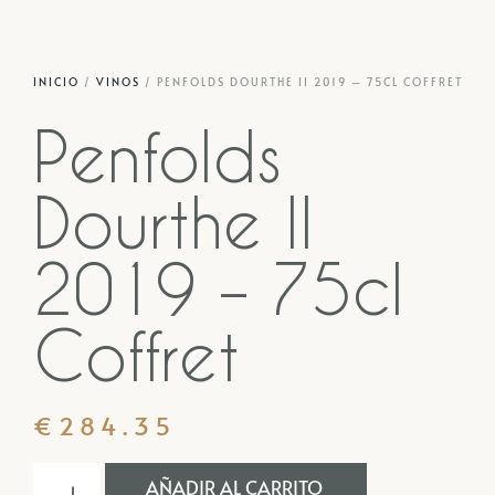
INICIO
/
VINOS
/ PENFOLDS DOURTHE II 2019 – 75CL COFFRET
Penfolds
Dourthe II
2019 – 75cl
Coffret
€
284.35
AÑADIR AL CARRITO