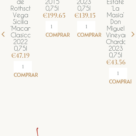
de
2015
2023
Estate
2019
hschild
0,75l
0,75l
‘La
0,75l
€
199.65
€
139.15
€
199.
ega
Masia’
ilia
Don
can’
Miguel
COMPRAR
COMPRAR
COMP
sico
Vineyard
022
Chardonnay
75l
2023
7.19
0,75l
€
43.56
OMPRAR
COMPRAR