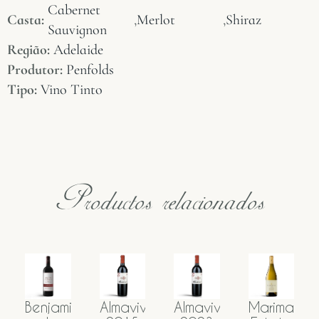
Cabernet
Casta:
,
Merlot
,
Shiraz
Sauvignon
Região:
Adelaide
Produtor:
Penfolds
Tipo:
Vino Tinto
Productos relacionados
jamin
Almaviva
Almaviva
Marimar
Almavi