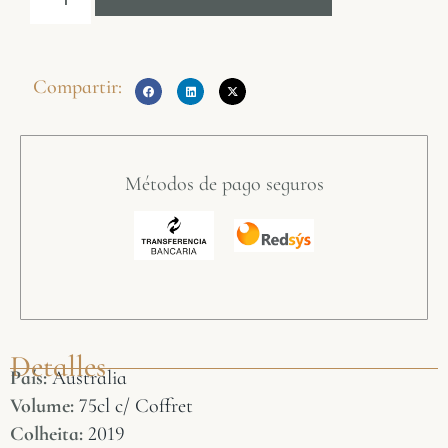
Compartir:
Métodos de pago seguros
Detalles
País:
Australia
Volume:
75cl c/ Coffret
Colheita:
2019