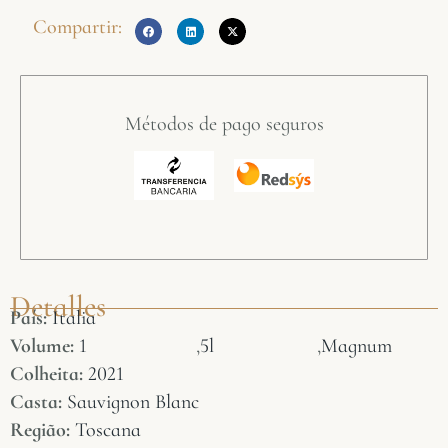
Compartir:
Métodos de pago seguros
Detalles
País:
Italia
Volume:
1
,
5l
,
Magnum
Colheita:
2021
Casta:
Sauvignon Blanc
Região:
Toscana