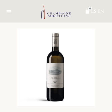
0
ES
EN