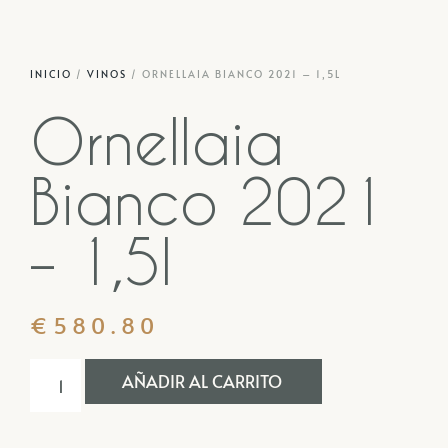
INICIO
/
VINOS
/ ORNELLAIA BIANCO 2021 – 1,5L
Ornellaia
Bianco 2021
– 1,5l
€
580.80
AÑADIR AL CARRITO