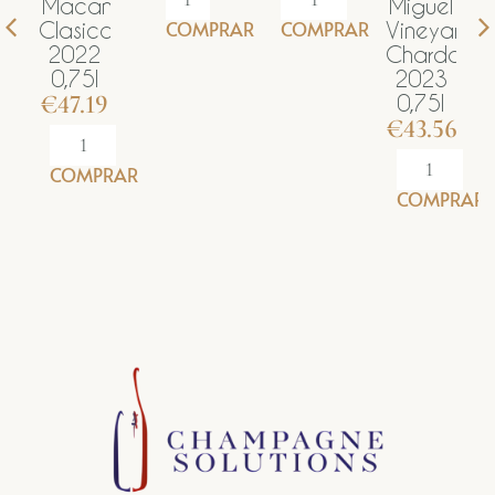
‘Macan’
Miguel
COMPRAR
COMPRAR
Clasico
Vineyard
2022
Chardonnay
0,75l
2023
€
47.19
0,75l
€
43.56
COMPRAR
COMPRAR