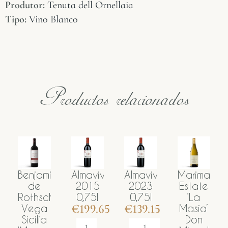
Produtor:
Tenuta dell Ornellaia
Tipo:
Vino Blanco
Productos relacionados
Benjamin
Almaviva
Almaviva
Marimar
A
de
2015
2023
Estate
Rothschild
0,75l
0,75l
‘La
€
199.65
€
139.15
€
Vega
Masia’
Sicilia
Don