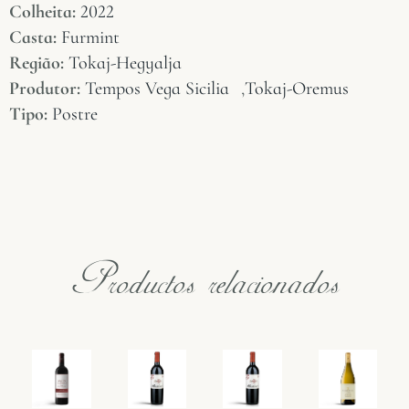
Colheita:
2022
Casta:
Furmint
Região:
Tokaj-Hegyalja
Produtor:
Tempos Vega Sicilia
,
Tokaj-Oremus
Tipo:
Postre
Productos relacionados