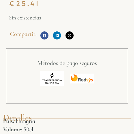
€
25.41
Sin existencias
Compartir:
Métodos de pago seguros
Detalles
País:
Hungría
Volume:
50cl