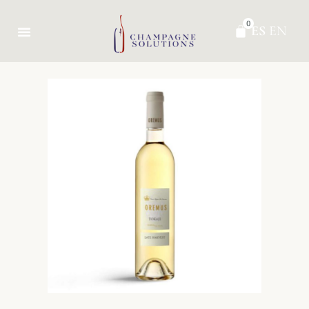
0
ES
EN