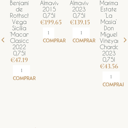
Benjamin
Almaviva
Almaviva
Marimar
Al
de
2015
2023
Estate
2
Rothschild
0,75l
0,75l
‘La
0
€
199.65
€
139.15
€
Vega
Masia’
Sicilia
Don
‘Macan’
Miguel
COMPRAR
COMPRAR
C
Clasico
Vineyard
2022
Chardonnay
0,75l
2023
€
47.19
0,75l
€
43.56
COMPRAR
COMPRAR