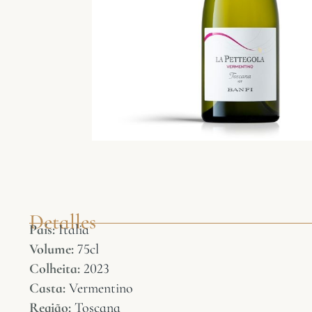
Detalles
País:
Italia
Volume:
75cl
Colheita:
2023
Casta:
Vermentino
Região:
Toscana