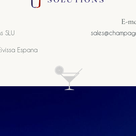
E-mai
s SLU
sales@champagn
ivissa Espana