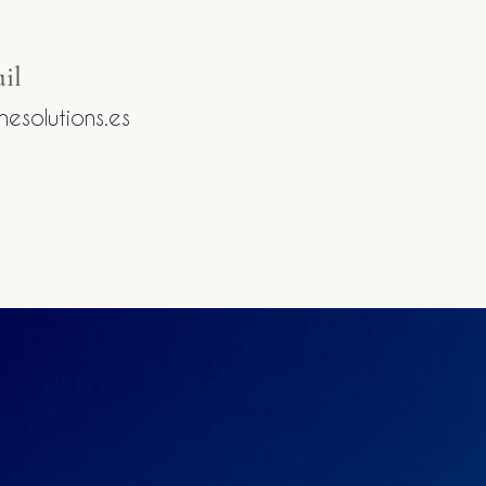
l​
esolutions.es