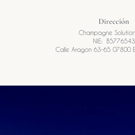
Dirección
Champagne Solution
NIE: B5776543
Calle Aragon 63-65 07800 E