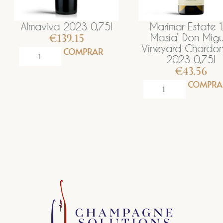
 0,75l
Marimar Estate ‘La
Almaviva
€
1
Masia’ Don Miguel
Vineyard Chardonnay
RAR
2023 0,75l
€
43.56
COMPRAR