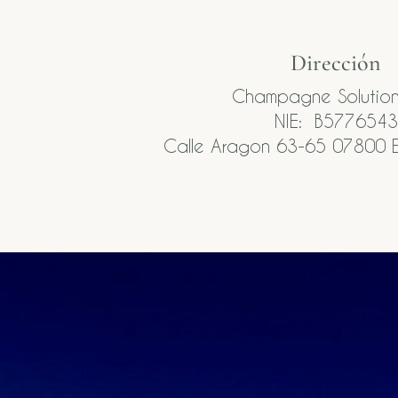
Dirección
Champagne Solution
NIE: B5776543
Calle Aragon 63-65 07800 E