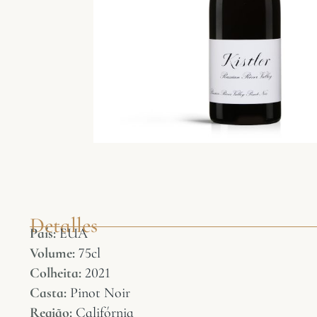
Detalles
País:
EUA
Volume:
75cl
Colheita:
2021
Casta:
Pinot Noir
Região:
Califórnia