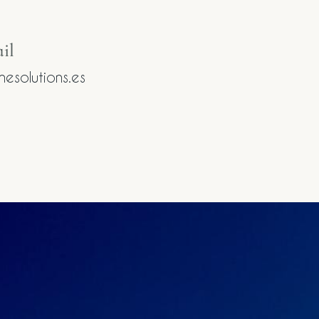
l​
esolutions.es