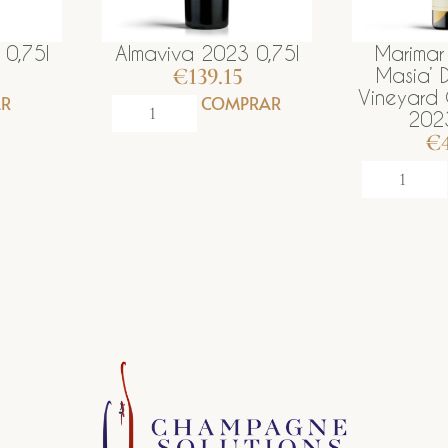
 0,75l
Marimar Estate ‘La
Almaviv
€
Masia’ Don Miguel
Vineyard Chardonnay
PRAR
2023 0,75l
€
43.56
COMPRAR