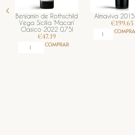
ld
Almaviva 2015 0,75l
Almaviva 2023
€
199.65
€
139.15
’
COMPRAR
COM