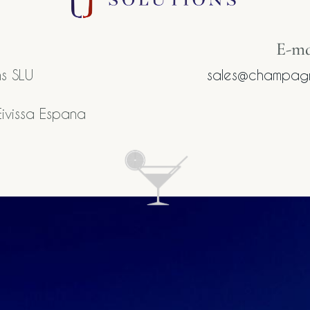
E-mai
s SLU
sales@champagn
ivissa Espana