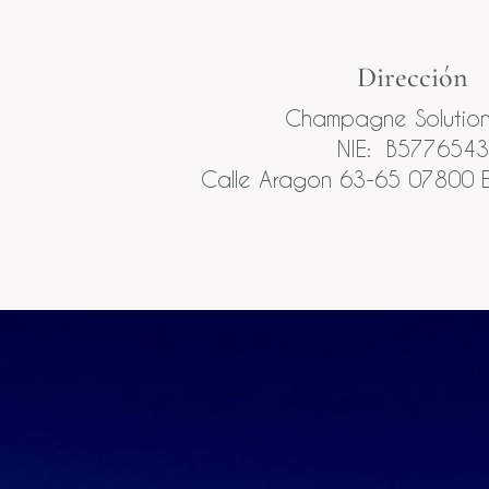
Dirección
Champagne Solution
NIE: B5776543
Calle Aragon 63-65 07800 E