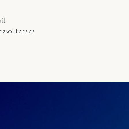
l​
esolutions.es