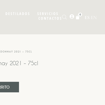
DESTILADOS
SERVICIOS
0
ES
EN
CONTACTOS
RDONNAY 2021 – 75CL
ay 2021 – 75cl
RRITO