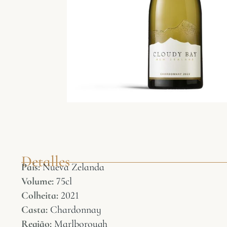
Detalles
País:
Nueva Zelanda
Volume:
75cl
Colheita:
2021
Casta:
Chardonnay
Região:
Marlborough