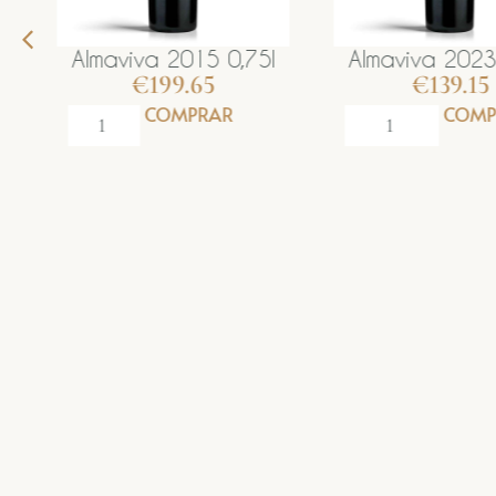
d
Almaviva 2015 0,75l
Almaviva 2023
€
199.65
€
139.15
COMPRAR
COMP