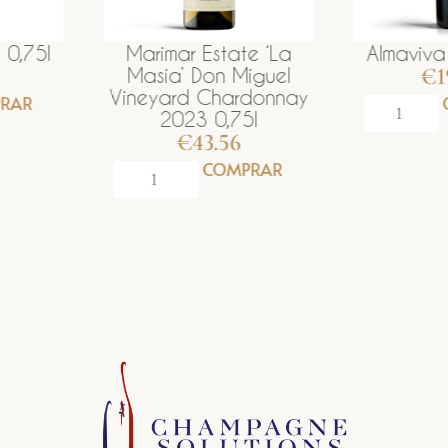
 0,75l
Marimar Estate ‘La
Almaviva
€
1
Masia’ Don Miguel
Vineyard Chardonnay
RAR
2023 0,75l
€
43.56
COMPRAR