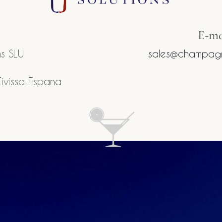
E-mai
s SLU
sales@champagn
ivissa Espana