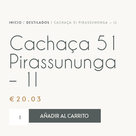
INICIO
/
DESTILADOS
/ CACHAÇA 51 PIRASSUNUNGA – 1L
Cachaça 51
Pirassununga
– 1l
€
20.03
AÑADIR AL CARRITO