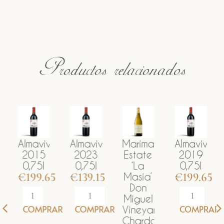
Productos relacionados
n
Almaviva
Almaviva
Marimar
Almaviva
2015
2023
Estate
2019
ild
0,75l
0,75l
‘La
0,75l
€
199.65
€
139.15
€
199.65
Masia’
Don
’
Miguel
COMPRAR
COMPRAR
COMPRAR
Vineyard
Chardonnay