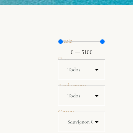
Precio
0
—
5100
Tipo
Productores
Castas