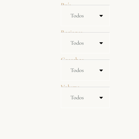
País
Regiones
Cosechas
Volume